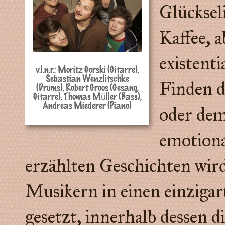
Glücksel
Kaffee, a
existent
v.l.n.r.: Moritz Gorski (Gitarre),
Sebastian Wenzlitschke
Finden d
(Drums), Robert Groos (Gesang,
Gitarre), Thomas Müller (Bass),
Andreas Miederer (Piano)
oder dem
emotiona
erzählten Geschichten wir
Musikern in einen einziga
gesetzt, innerhalb dessen 