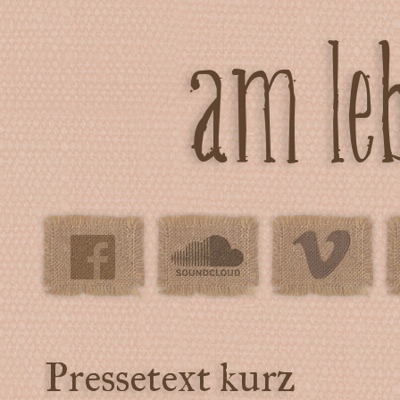
am leb
Pressetext kurz