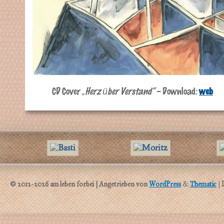
CD Cover
„Herz über Verstand“
– Download:
web
© 2012-
2026
am leben forbei
| Angetrieben von
WordPress
&
Thematic
|